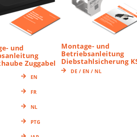
Montage- und
e- und
Betriebsanleitung
bsanleitung
Diebstahlsicherung K
haube Zuggabel
DE / EN / NL
EN
FR
NL
PTG