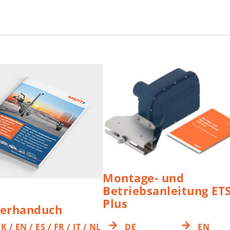
Montage- und
Betriebsanleitung ET
Plus
zerhanduch
K / EN / ES / FR / IT / NL
DE
EN