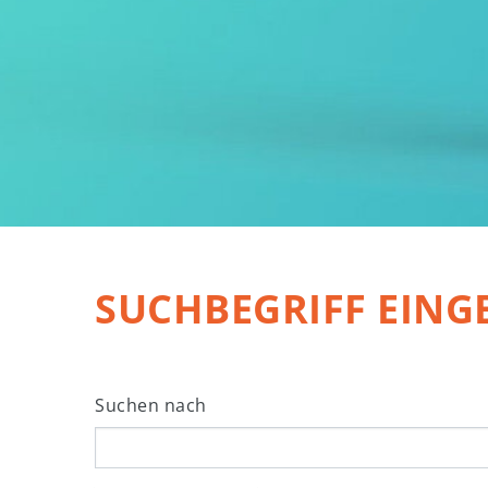
SUCHBEGRIFF EING
Suchformular
Suchen nach